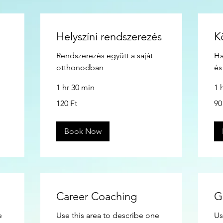
Helyszíni rendszerezés
K
Rendszerezés együtt a saját
Ha
otthonodban
és
1 hr 30 min
1 
120
90
120 Ft
90
magyar
mag
forint
fori
Book Now
Career Coaching
G
e
Use this area to describe one
Us