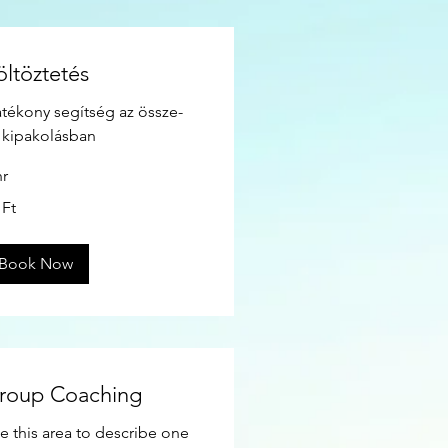
öltöztetés
tékony segítség az össze-
 kipakolásban
hr
 Ft
yar
nt
Book Now
roup Coaching
e this area to describe one