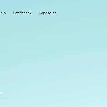
ánló
Letöltések
Kapcsolat
s