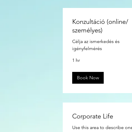
Konzultáció (online/
személyes)
Célja az ismerkedés és
igényfelmérés
1 hr
Book Now
Corporate Life
Use this area to describe on